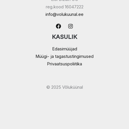
reg.kood 16047222
info@volukuunal.ee
KASULIK
Edasimüüjad
Müügi- ja tagastustingimused
Privaatsuspoliitika
© 2025 Võluküünal