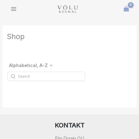
Skip
to
content
Shop
Alphabetical, A-Z
KONTAKT
Elsi Dizain OÜ