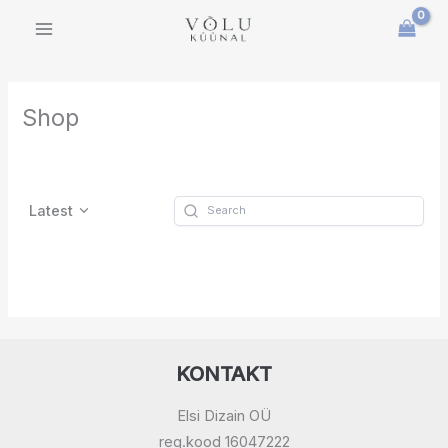
Skip
to
content
Shop
Latest
KONTAKT
Elsi Dizain OÜ
reg.kood 16047222