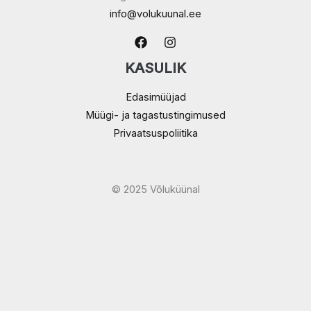
info@volukuunal.ee
KASULIK
Edasimüüjad
Müügi- ja tagastustingimused
Privaatsuspoliitika
© 2025 Võluküünal